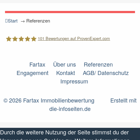
Start
→
Referenzen
101
Bewertungen auf ProvenExpert.com
Fartax
Fartax
Über uns
Referenzen
Engagement
Kontakt
AGB/ Datenschutz
Impressum
© 2026 Fartax Immobilienbewertung
Erstellt mit
die-infoseiten.de
Durch die weitere Nutzung der Seite stimmst du der